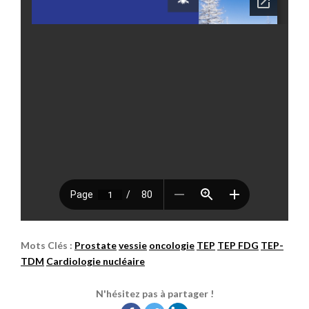
Mots Clés :
Prostate
vessie
oncologie
TEP
TEP FDG
TEP-
TDM
Cardiologie nucléaire
N'hésitez pas à partager !