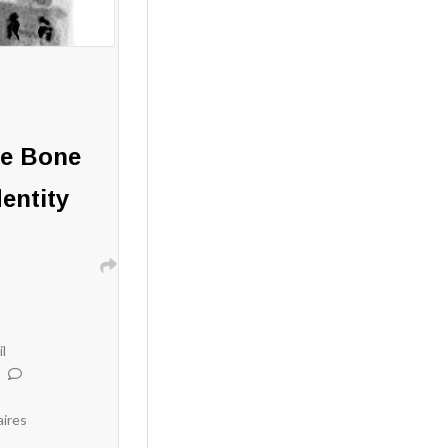
e Bone
dentity
il
ires