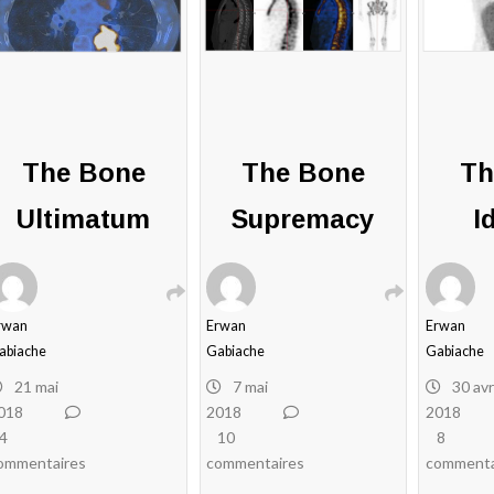
The Bone
The Bone
Th
Ultimatum
Supremacy
I
rwan
Erwan
Erwan
abiache
Gabiache
Gabiache
21 mai
7 mai
30 avr
018
2018
2018
4
10
8
ommentaires
commentaires
commenta