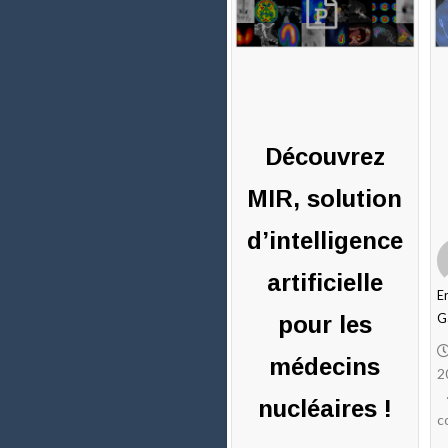
Découvrez
MIR, solution
d’intelligence
artificielle
E
pour les
G
médecins
2
nucléaires !
c