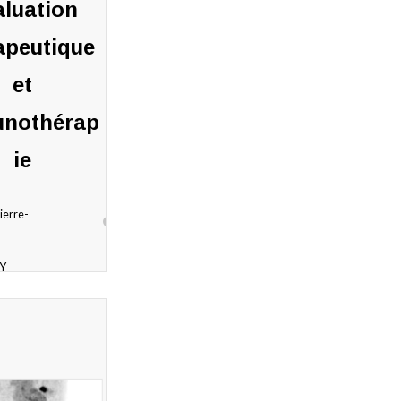
aluation
apeutique
et
nothérap
ie
ierre-
Y
ier
ires