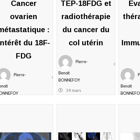
Cancer
TEP-18FDG et
Ev
ovarien
radiothérapie
thér
métastatique :
du cancer du
Intérêt du 18F-
col utérin
Immu
FDG
Pierre-
Benoit
Pierre-
P
BONNEFOY
enoit
Benoit
14 mars
ONNEFOY
BONNEFO
2022
14 mars
7 janv
0
022
2022
commentaires
0
0
ommentaires
commenta