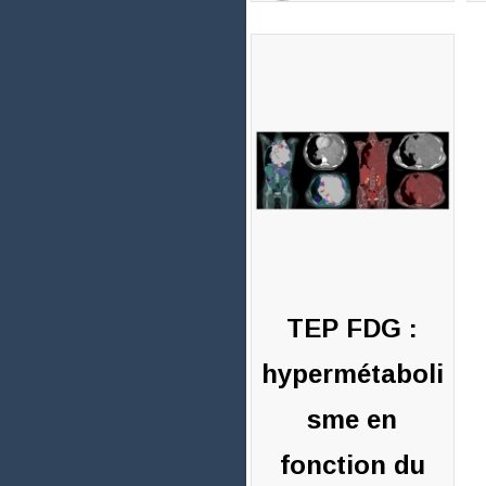
Michael
Soussan
25 février
2021
0
commentaires
TEP FDG :
hypermétaboli
sme en
fonction du