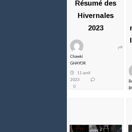
Résumé des
Hivernales
2023
Chawki
GHAYOR
11 avril
2023
B
0
B
commentaires
2
c