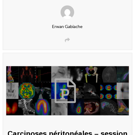
Erwan Gabiache
Carcinoses péritonéales – session