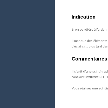
Indication
Si on se réfère à l’ordonn
Il manque des éléments
d’éclaircir… plus tard d
Commentaires
Il s’agit d’une scintigr
canalaire infiltrant RH
Vous réalisez une scint