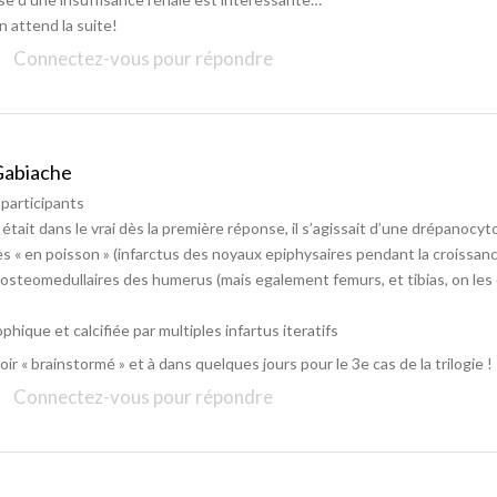
on attend la suite!
Connectez-vous pour répondre
Gabiache
 participants
était dans le vrai dès la première réponse, il s’agissait d’une drépanocyt
s « en poisson » (infarctus des noyaux epiphysaires pendant la croissan
 osteomedullaires des humerus (mais egalement femurs, et tibias, on les
ophique et calcifiée par multiples infartus iteratifs
oir « brainstormé » et à dans quelques jours pour le 3e cas de la trilogie !
Connectez-vous pour répondre