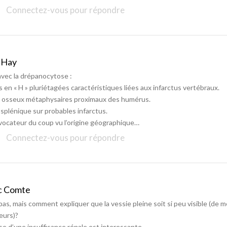
Connectez-vous pour répondre
 Hay
avec la drépanocytose :
 en « H » pluriétagées caractéristiques liées aux infarctus vertébraux.
s osseux métaphysaires proximaux des humérus.
splénique sur probables infarctus.
évocateur du coup vu l’origine géographique…
Connectez-vous pour répondre
c Comte
as, mais comment expliquer que la vessie pleine soit si peu visible (de 
leurs)?
se d’une insuffisance rénale est interessante…