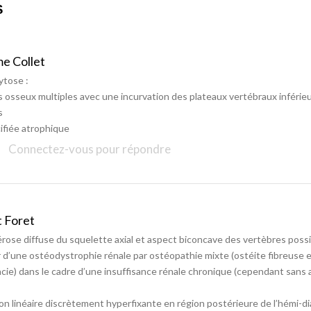
S
me Collet
tose :
s osseux multiples avec une incurvation des plateaux vertébraux inférieu
s
cifiée atrophique
Connectez-vous pour répondre
t Foret
rose diffuse du squelette axial et aspect biconcave des vertèbres pos
 d’une ostéodystrophie rénale par ostéopathie mixte (ostéite fibreuse 
cie) dans le cadre d’une insuffisance rénale chronique (cependant sans 
ion linéaire discrètement hyperfixante en région postérieure de l’hémi-