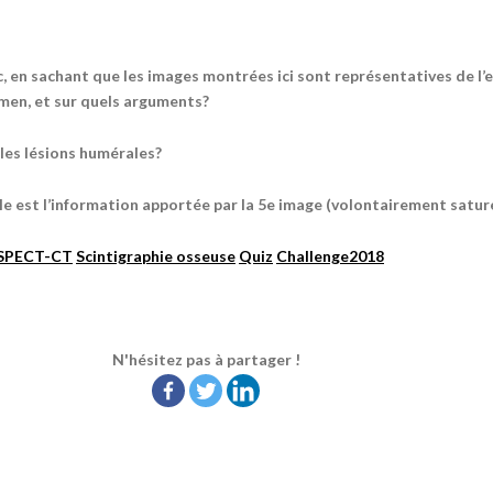
ic, en sachant que les images montrées ici sont représentatives de l
men, et sur quels arguments?
 les lésions humérales?
le est l’information apportée par la 5e image (volontairement satur
SPECT-CT
Scintigraphie osseuse
Quiz
Challenge2018
N'hésitez pas à partager !