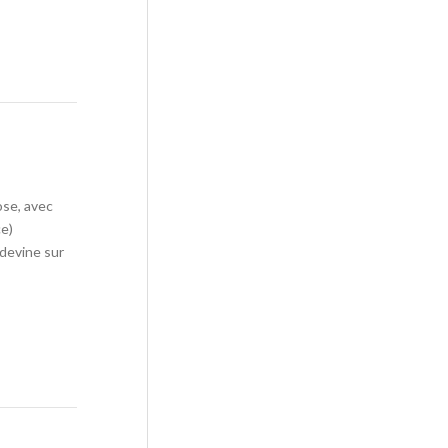
ose, avec
ce)
 devine sur