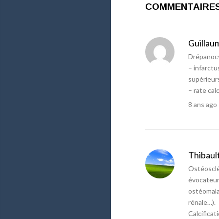
COMMENTAIRE
Guillau
Drépanocy
– infarctu
supérieur
– rate cal
8 ans ago
Thibaul
Ostéosclé
évocateur
ostéomala
rénale…).
Calcificat