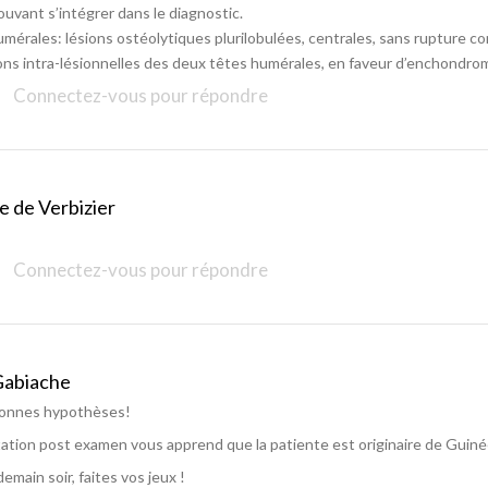
uvant s’intégrer dans le diagnostic.
mérales: lésions ostéolytiques plurilobulées, centrales, sans rupture co
ions intra-lésionnelles des deux têtes humérales, en faveur d’enchondro
Connectez-vous pour répondre
e de Verbizier
Connectez-vous pour répondre
Gabiache
bonnes hypothèses!
tation post examen vous apprend que la patiente est originaire de Guin
main soir, faites vos jeux !