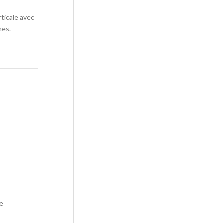
rticale avec
mes.
ée