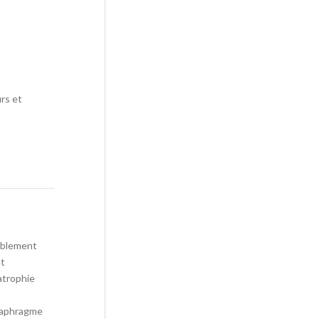
rs et
siblement
et
atrophie
diaphragme