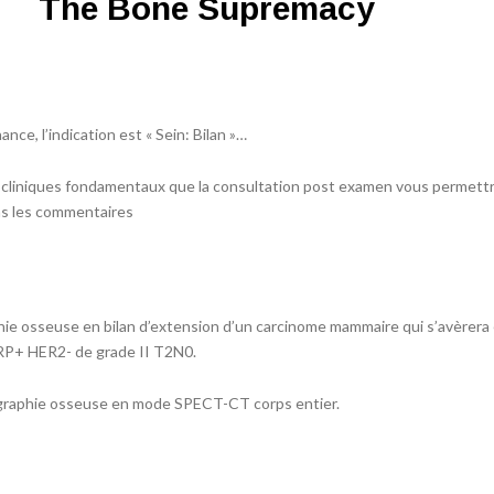
The Bone Supremacy
ance, l’indication est « Sein: Bilan »…
 cliniques fondamentaux que la consultation post examen vous permett
ans les commentaires
aphie osseuse en bilan d’extension d’un carcinome mammaire qui s’avèrera
+ RP+ HER2- de grade II T2N0.
igraphie osseuse en mode SPECT-CT corps entier.