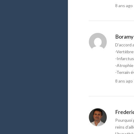
8 ans ago
Boramy
D’accord 
-Vertèbres
-Infarctu
-Atrophie 
-Terrain 
8 ans ago
Frederi
Pourquoi p
reins d’ail
L’hypothè