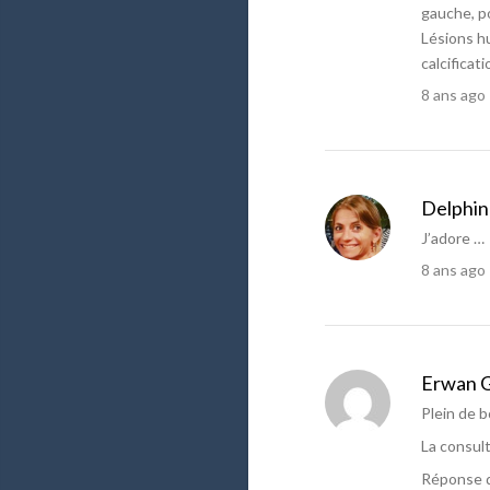
gauche, po
Lésions hu
calcificat
8 ans ago
Delphin
J’adore …
8 ans ago
Erwan 
Plein de 
La consul
Réponse de