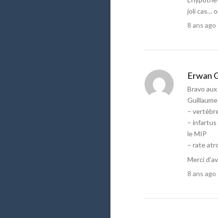
joli cas… 
8 ans ago
Erwan 
Bravo aux
Guillaume 
– vertèbre
– infartus
le MIP
– rate atr
Merci d’av
8 ans ago