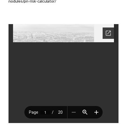
nodules/pn-risk-calculator/