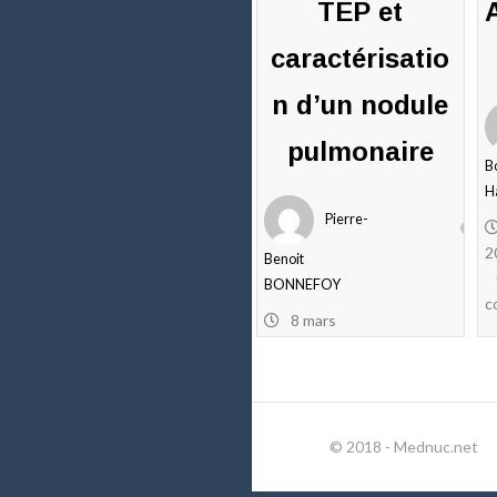
TEP et
caractérisatio
n d’un nodule
pulmonaire
B
H
Pierre-
2
Benoit
BONNEFOY
c
8 mars
2021
0
commentaires
© 2018 - Mednuc.net