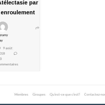
Atélectasie par
enroulement
oramy
ay
9 août
018
0
ommentaires
Membres
Groupes
Qu’est-ce que c’est?
Contactez-no