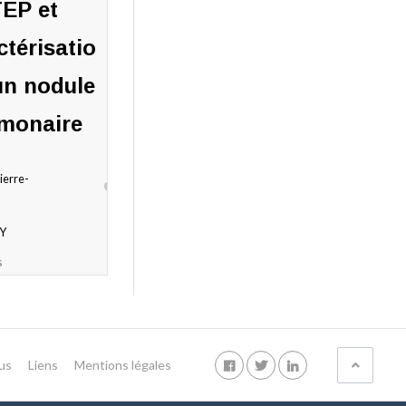
EP et
ctérisatio
un nodule
monaire
ierre-
Y
s
ires
us
Liens
Mentions légales