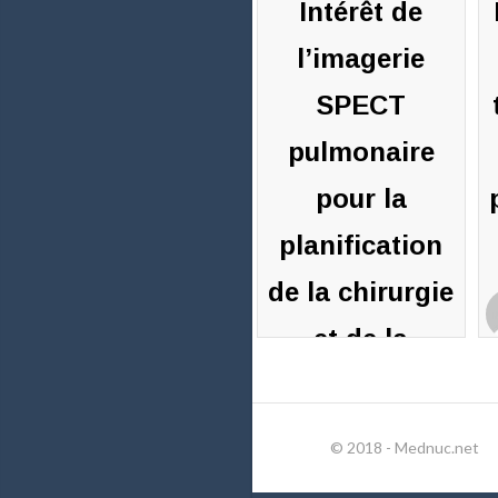
Intérêt de
l’imagerie
SPECT
pulmonaire
pour la
planification
de la chirurgie
et de la
B
radiothérapie.
B
2
© 2018 - Mednuc.net
Pierre-
c
Benoit