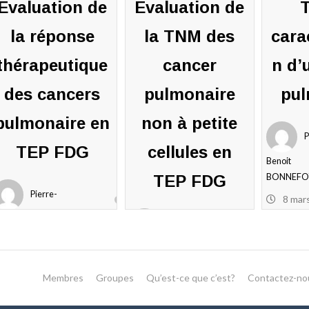
Evaluation de
Evaluation de
T
la réponse
la TNM des
cara
thérapeutique
cancer
n d’
des cancers
pulmonaire
pul
pulmonaire en
non à petite
P
TEP FDG
cellules en
Benoit
TEP FDG
BONNEFO
Pierre-
8 mar
2021
enoit
Pierre-
0
ONNEFOY
commenta
Benoit
8 mars
BONNEFOY
021
Membres
Groupes
Qu’est-ce que c’est?
Contactez-no
8 mars
0
2021
ommentaires