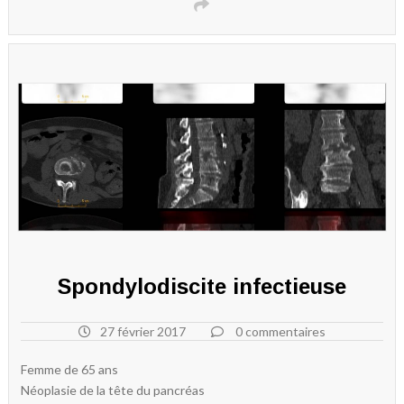
Spondylodiscite infectieuse
27 février 2017
0 commentaires
Femme de 65 ans
Néoplasie de la tête du pancréas