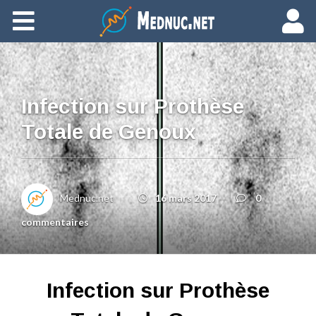
Ajouter du contenu
Infection sur Prothèse
Totale de Genoux
Mednuc.net
16 mars 2017
0
commentaires
Infection sur Prothèse