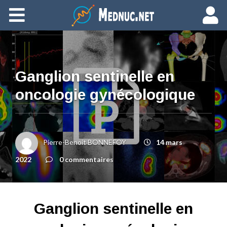
Ajouter du contenu
Ganglion sentinelle en
oncologie gynécologique
Pierre-Benoit BONNEFOY
14 mars
2022
0 commentaires
Ganglion sentinelle en