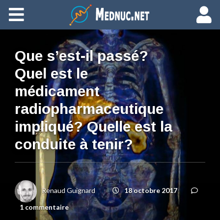
Ajouter du contenu
Que s’est-il passé?
Quel est le
médicament
radiopharmaceutique
impliqué? Quelle est la
conduite à tenir?
Renaud Guignard
18 octobre 2017
1 commentaire