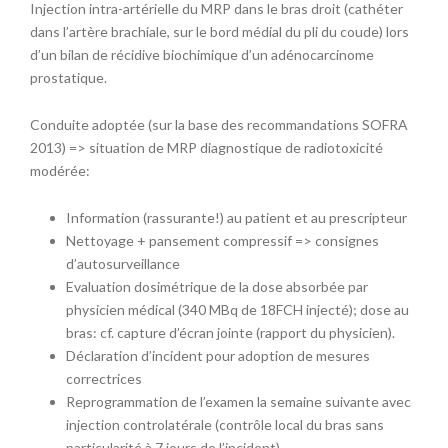
Injection intra-artérielle du MRP dans le bras droit (cathéter
dans l’artère brachiale, sur le bord médial du pli du coude) lors
d’un bilan de récidive biochimique d’un adénocarcinome
prostatique.
Conduite adoptée (sur la base des recommandations SOFRA
2013) => situation de MRP diagnostique de radiotoxicité
modérée:
Information (rassurante!) au patient et au prescripteur
Nettoyage + pansement compressif => consignes
d’autosurveillance
Evaluation dosimétrique de la dose absorbée par
physicien médical (340 MBq de 18FCH injecté); dose au
bras: cf. capture d’écran jointe (rapport du physicien).
Déclaration d’incident pour adoption de mesures
correctrices
Reprogrammation de l’examen la semaine suivante avec
injection controlatérale (contrôle local du bras sans
particularité à 7 jours de l’incident)