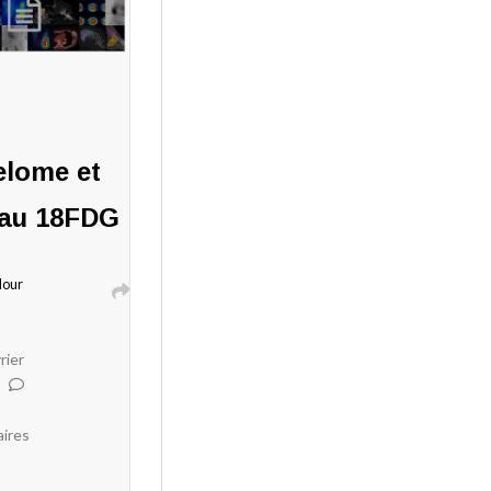
lome et
au 18FDG
Nour
rier
ires