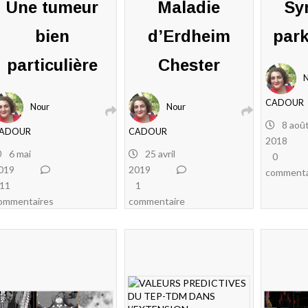
Une tumeur
Maladie
Sy
bien
d’Erdheim
park
particulière
Chester
CADOUR
Nour
Nour
8 aoû
ADOUR
CADOUR
2018
6 mai
25 avril
0
019
2019
commenta
11
1
ommentaires
commentaire