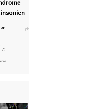
ndrome
insonien
Nour
t
ires