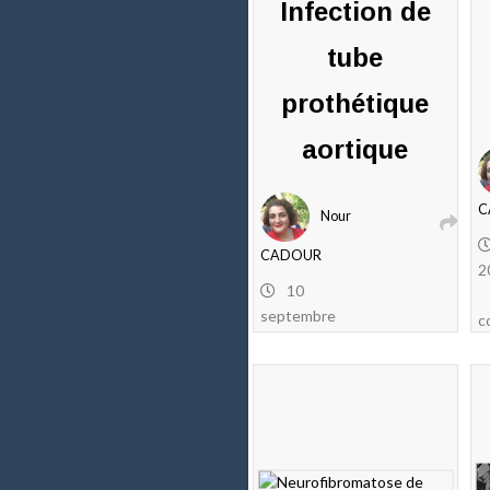
Infection de
tube
prothétique
aortique
C
Nour
CADOUR
2
10
septembre
c
2019
1
commentaire