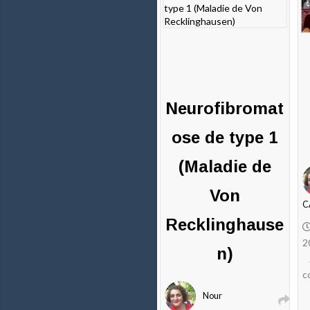
Neurofibromat
ose de type 1
(Maladie de
Von
C
Recklinghause
2
n)
c
Nour