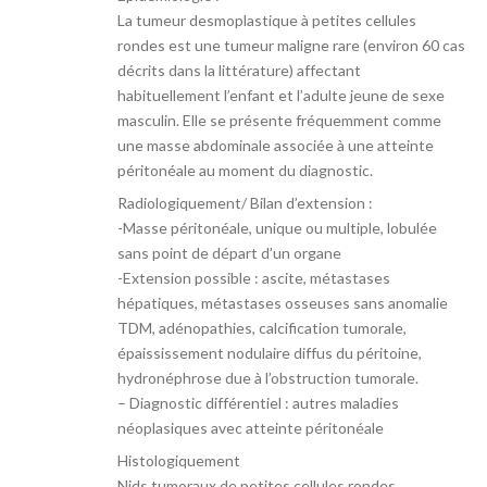
La tumeur desmoplastique à petites cellules
rondes est une tumeur maligne rare (environ 60 cas
décrits dans la littérature) affectant
habituellement l’enfant et l’adulte jeune de sexe
masculin. Elle se présente fréquemment comme
une masse abdominale associée à une atteinte
péritonéale au moment du diagnostic.
Radiologiquement/ Bilan d’extension :
-Masse péritonéale, unique ou multiple, lobulée
sans point de départ d’un organe
-Extension possible : ascite, métastases
hépatiques, métastases osseuses sans anomalie
TDM, adénopathies, calcification tumorale,
épaississement nodulaire diffus du péritoine,
hydronéphrose due à l’obstruction tumorale.
– Diagnostic différentiel : autres maladies
néoplasiques avec atteinte péritonéale
Histologiquement
Nids tumoraux de petites cellules rondes