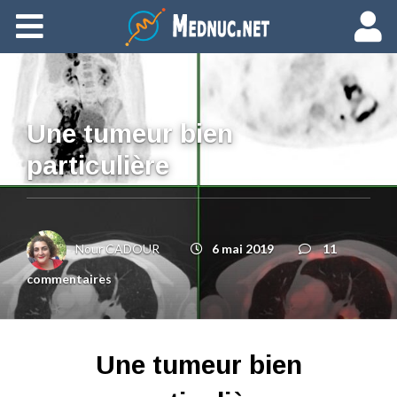
Ajouter du contenu
Une tumeur bien
particulière
Nour CADOUR
6 mai 2019
11
commentaires
Une tumeur bien