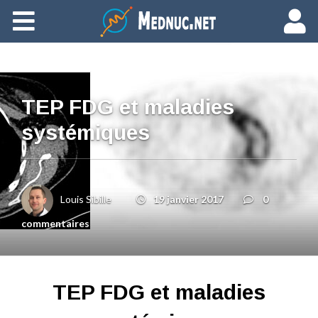
Ajouter du contenu
TEP FDG et maladies
systémiques
Louis Sibille
19 janvier 2017
0
commentaires
TEP FDG et maladies