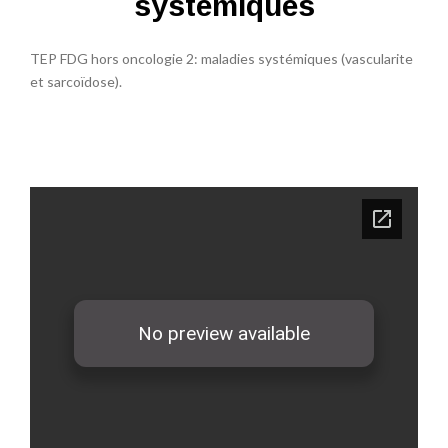
systémiques
TEP FDG hors oncologie 2: maladies systémiques (vascularite
et sarcoïdose).