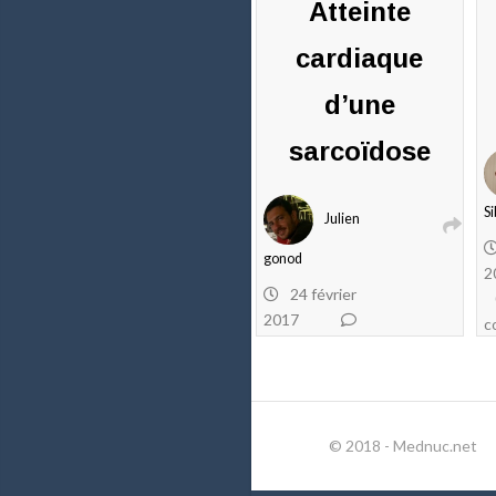
Atteinte
cardiaque
d’une
sarcoïdose
Si
Julien
gonod
2
24 février
2017
c
0
commentaires
© 2018 - Mednuc.net