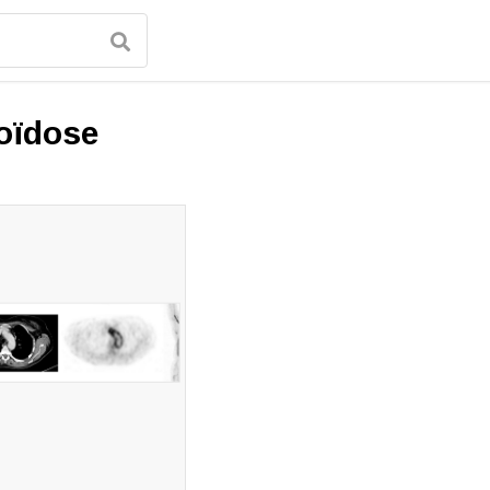
oïdose