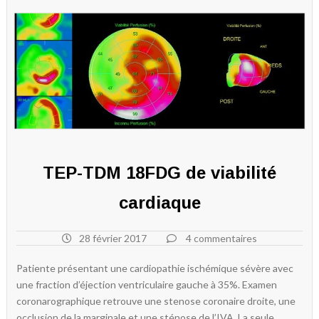
TEP-TDM 18FDG de viabilité
cardiaque
28 février 2017
4 commentaires
Patiente présentant une cardiopathie ischémique sévère avec
une fraction d’éjection ventriculaire gauche à 35%. Examen
coronarographique retrouve une stenose coronaire droite, une
occlusion de la marginale et une sténose de l’IVA. La seule