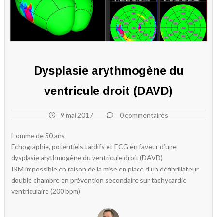
Dysplasie arythmogène du
ventricule droit (DAVD)
9 mai 2017
0 commentaires
Homme de 50 ans
Echographie, potentiels tardifs et ECG en faveur d’une
dysplasie arythmogène du ventricule droit (DAVD)
IRM impossible en raison de la mise en place d’un défibrillateur
double chambre en prévention secondaire sur tachycardie
ventriculaire (200 bpm)