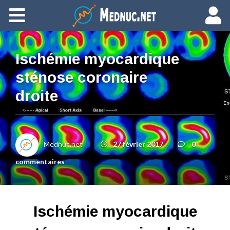
Ajouter du contenu
Ischémie myocardique
sténose coronaire
droite
Mednuc.net
27 février 2017
0
commentaires
Ischémie myocardique