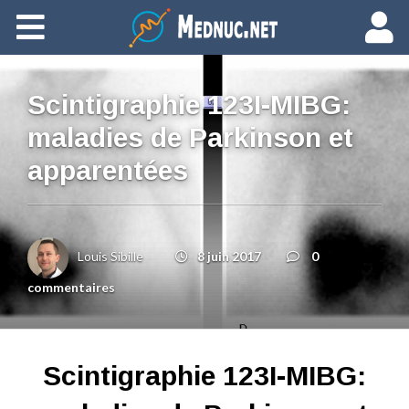
Ajouter du contenu
Scintigraphie 123I-MIBG:
maladies de Parkinson et
apparentées
Louis Sibille
8 juin 2017
0
commentaires
Scintigraphie 123I-MIBG: