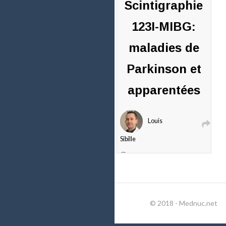
Scintigraphie
123I-MIBG:
maladies de
Parkinson et
apparentées
Louis
Sibille
8 juin
2017
0
commentaires
© 2018 - Mednuc.net