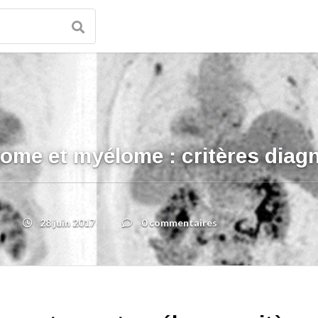
me et myélome : critères diag
28 juin 2017
0 commentaires