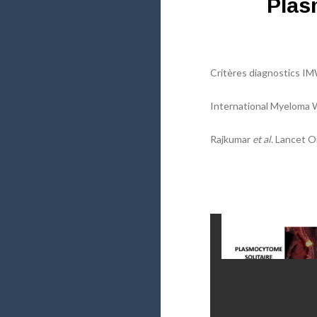
Plas
Critères diagnostics I
International Myeloma W
Rajkumar
et al
. Lancet O