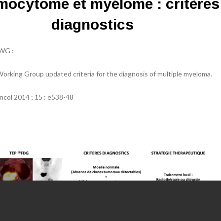
mocytome et myélome : critères
diagnostics
MWG :
orking Group updated criteria for the diagnosis of multiple myeloma.
ncol 2014 ; 15 : e538-48