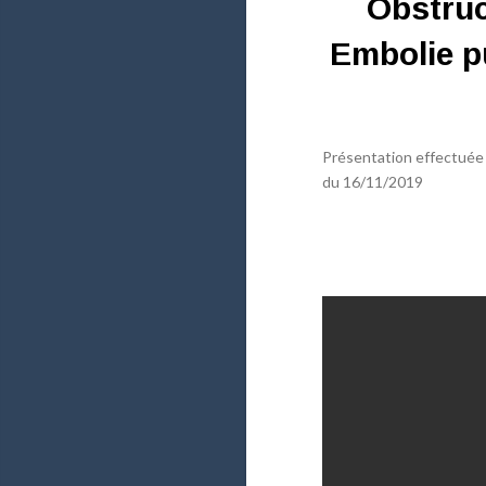
Obstruc
Embolie pu
Présentation effectuée 
du 16/11/2019