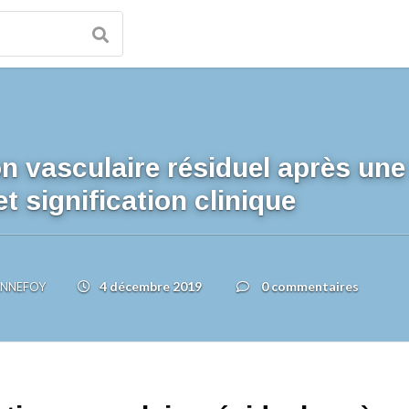
n vasculaire résiduel après une
t signification clinique
4 décembre 2019
0 commentaires
BONNEFOY