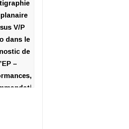
tigraphie
 planaire
rsus V/P
 dans le
nostic de
l’EP –
ormances,
mmandati
ons,
pectives.