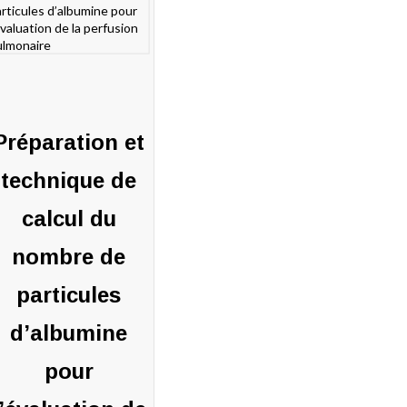
P
4 décembre
BONNEFOY
019
Benoit
4 décembre
0
BONNEFO
2019
ommentaires
4 déc
0
2019
commentaires
0
Préparation et
commenta
technique de
calcul du
nombre de
particules
d’albumine
pour