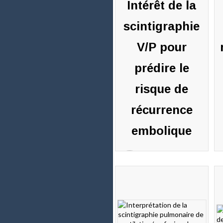
Intérêt de la
scintigraphie
V/P pour
prédire le
risque de
récurrence
embolique
Pierre-
Benoit
BONNEFOY
B
4 décembre
B
2019