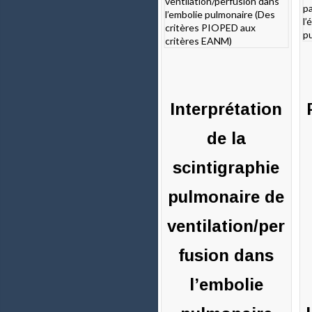
0
2
commentaires
c
Interprétation
de la
scintigraphie
pulmonaire de
ventilation/per
fusion dans
l’embolie