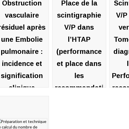
Obstruction
Place de la
Scin
vasculaire
scintigraphie
V/P
résiduel après
V/P dans
ve
une Embolie
l’HTAP
Tomo
pulmonaire :
(performance
diag
incidence et
et place dans
signification
les
Perf
clinique
recommandati
reco
ons)
Pierre-
pers
enoit
Pierre-
ONNEFOY
Benoit