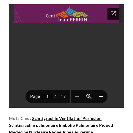
Mots Clés :
Scintigraphie Ventilation Perfusion
Scintigraphie pulmonaire
Embolie Pulmonaire
Pioped
Médecine Nucléaire
Rhône Alpes Auvergne