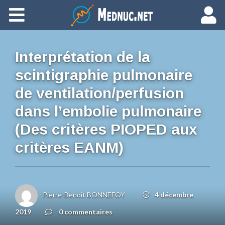
Ajouter du contenu
Interprétation de la
scintigraphie pulmonaire
de ventilation/perfusion
dans l’embolie pulmonaire
(Des critères PIOPED aux
critères EANM)
Pierre-Benoit BONNEFOY
4 décembre
2019
0 commentaires