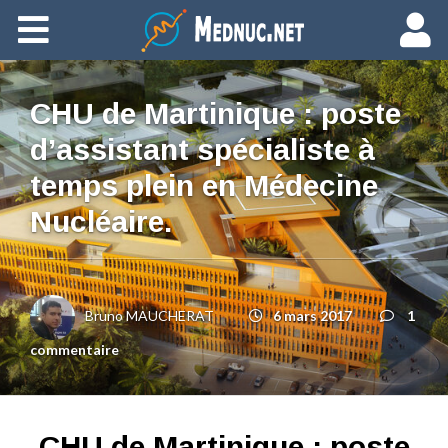
Ajouter du contenu
CHU de Martinique : poste
d’assistant spécialiste à
temps plein en Médecine
Nucléaire.
Bruno MAUCHERAT
6 mars 2017
1
commentaire
CHU de Martinique : poste