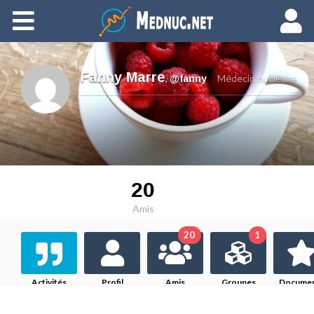
Ajouter du contenu
Fanny Marre
,
Médecin nucléaire
@fanny
20
Amis
20
1
Activités
Profil
Amis
Groupes
Docume