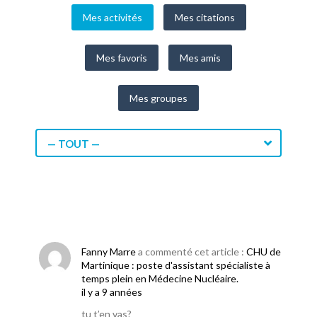
Mes activités
Mes citations
Mes favoris
Mes amis
Mes groupes
— TOUT —
Fanny Marre
a commenté cet article :
CHU de
Martinique : poste d'assistant spécialiste à
temps plein en Médecine Nucléaire.
il y a 9 années
tu t’en vas?