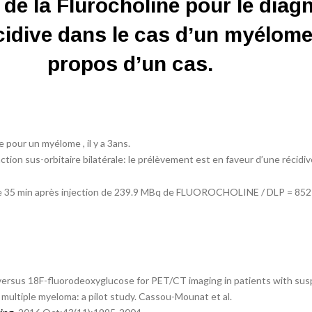
n de la Flurocholine pour le diag
écidive dans le cas d’un myélome
propos d’un cas.
 pour un myélome , il y a 3ans.
tion sus-orbitaire bilatérale: le prélèvement est en faveur d’une récidiv
ée 35 min après injection de 239.9 MBq de FLUOROCHOLINE / DLP = 852
 versus 18F-fluorodeoxyglucose for PET/CT imaging in patients with su
 multiple myeloma: a pilot study. Cassou-Mounat et al.