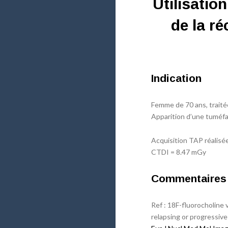
Utilisatio
de la r
Indication
Femme de 70 ans, traitée
Apparition d’une tuméfac
Acquisition TAP réalis
CTDI = 8.47 mGy
Commentaires
Ref : 18F-fluorocholine
relapsing or progressive