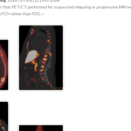
ing.
2016 Oct;43(11):1995-2004.
st that PET/CT performed for suspected relapsing or progressive MM wo
 FCH rather than FDG. »