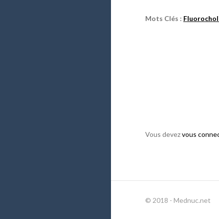
Mots Clés :
Fluorochol
Vous devez
vous conne
© 2018 - Mednuc.net