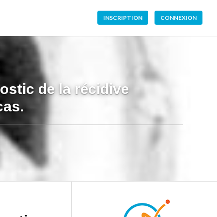
INSCRIPTION
CONNEXION
ostic de la récidive
cas.