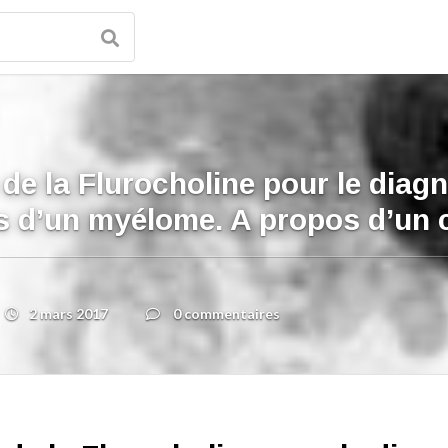
 de la Flurocholine pour le diagn
s d’un myélome. A propos d’un 
2 mars 2017
0 commentaires