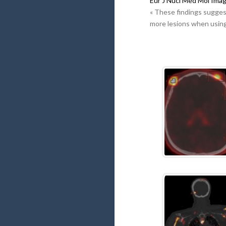
Eur J Nucl Med Mol Imag
« These findings sugge
more lesions when using