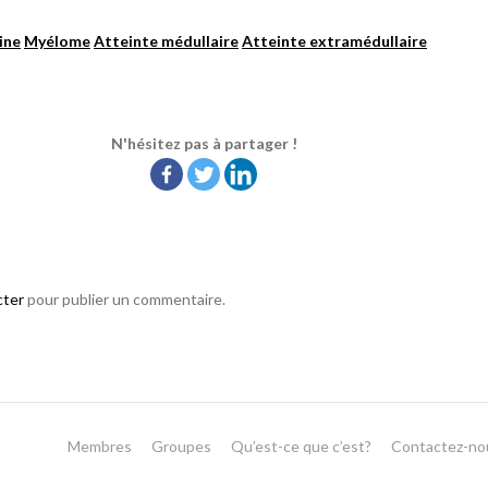
ine
Myélome
Atteinte médullaire
Atteinte extramédullaire
N'hésitez pas à partager !
cter
pour publier un commentaire.
Membres
Groupes
Qu’est-ce que c’est?
Contactez-no