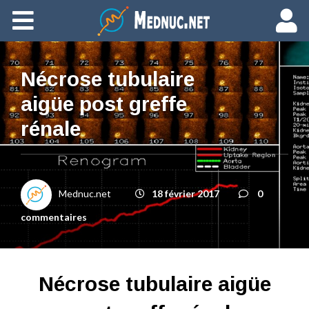
Ajouter du contenu
Nécrose tubulaire
aigüe post greffe
rénale
Mednuc.net
18 février 2017
0
commentaires
Nécrose tubulaire aigüe