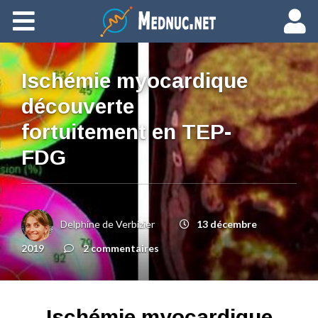
Ajouter du contenu
Ischémie myocardique
découverte
fortuitement en TEP-
FDG
Delphine de Verbizier
13 décembre
2019
2 commentaires
Ischémie myocardique