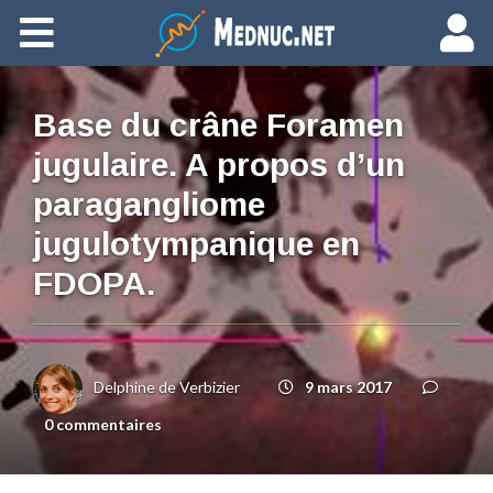
Ajouter du contenu
Base du crâne Foramen
jugulaire. A propos d’un
paragangliome
jugulotympanique en
FDOPA.
Delphine de Verbizier
9 mars 2017
0 commentaires