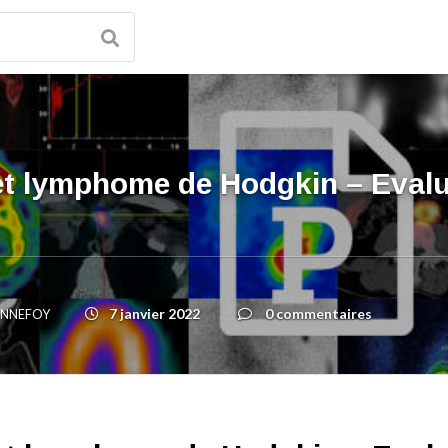
 lymphome de Hodgkin – Evaluat
7 janvier 2022
0 commentaires
BONNEFOY