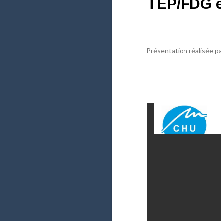
TEP/FDG e
Présentation réalisée p