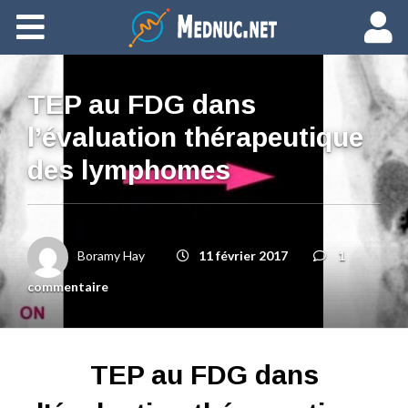
Ajouter du contenu
TEP au FDG dans
l’évaluation thérapeutique
des lymphomes
Boramy Hay
11 février 2017
1
commentaire
TEP au FDG dans