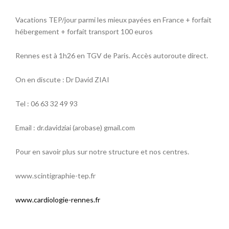
Vacations TEP/jour parmi les mieux payées en France + forfait
hébergement + forfait transport 100 euros
Rennes est à 1h26 en TGV de Paris. Accès autoroute direct.
On en discute : Dr David ZIAI
Tel : 06 63 32 49 93
Email : dr.davidziai (arobase) gmail.com
Pour en savoir plus sur notre structure et nos centres.
www.scintigraphie-tep.fr
www.cardiologie-rennes.fr