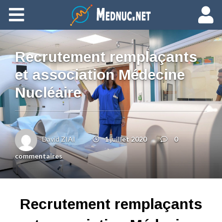
Ajouter du contenu
Recrutement remplaçants
et association Médecine
Nucléaire
David ZIAI
1 juillet 2020
0
commentaires
Recrutement remplaçants