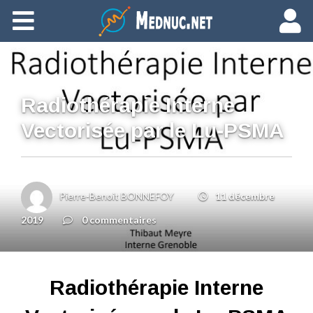
Ajouter du contenu
Radiothérapie Interne
Vectorisée par le Lu-PSMA
Pierre-Benoit BONNEFOY
11 décembre
2019
0 commentaires
Radiothérapie Interne