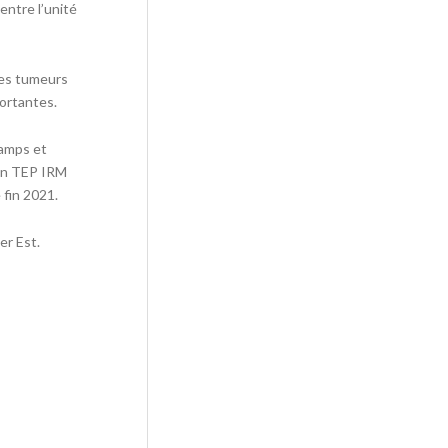
ntre l’unité
des tumeurs
ortantes.
hamps et
ion TEP IRM
 fin 2021.
er Est.