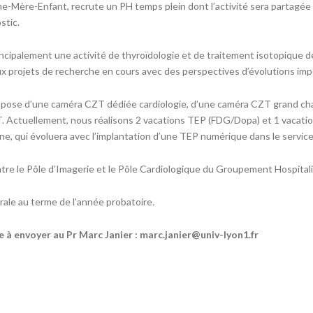
Mère-Enfant, recrute un PH temps plein dont l’activité sera partagée e
stic.
rincipalement une activité de thyroïdologie et de traitement isotopique 
 projets de recherche en cours avec des perspectives d’évolutions imp
ispose d’une caméra CZT dédiée cardiologie, d’une caméra CZT grand c
 Actuellement, nous réalisons 2 vacations TEP (FDG/Dopa) et 1 vacat
ne, qui évoluera avec l’implantation d’une TEP numérique dans le service
tre le Pôle d’Imagerie et le Pôle Cardiologique du Groupement Hospitali
bérale au terme de l’année probatoire
.
 à envoyer au Pr Marc Janier : marc.janier@univ-lyon1.fr