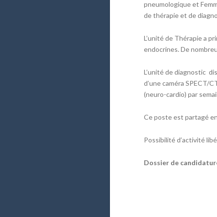
pneumologique et Femme-
de thérapie et de diagno
L’unité de Thérapie a p
endocrines. De nombreux
L’unité de diagnostic d
d’une caméra SPECT/CT.
(neuro-cardio) par semai
Ce poste est partagé en
Possibilité d’activité li
Dossier de candidature