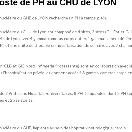
oste de PH au CHU de LYON
 nucléaire du GHE de LYON recherche un PH à temps-plein.
nucléaire du CHU de Lyon est composé de 4 sites, 2 sites (GH Est et GH
vils de Lyon avec 4 gamma-cameras corps entier, 1 gamma-camera dédiée 
, et une unité de thérapie en hospitalisation de semaine avec 7 chamb
en-CLB et GIE Nord-Infirmerie Protestante) sont en collaboration avec l
t l’hospitalisation privée, et donnent accès à 3 gamma-caméras corps en
de 7 Praticiens Hospitalo-universitaires, 8 PH Temps-plein dont 2 PH t
es et 2 assistants.
nucléaire du GHE, implanté au sein des hôpitaux neurologique, cardio-