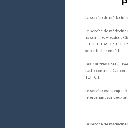
P
Le service de médecine
Le service de médecine 
au sein des Hospices Ci
1 TEP-CT et 0,2 TEP-IRM
potentiellement 11.
Les 2 autres sites (Lum
Lutte contre le Cancer e
TEP-CT.
Le service est composé 
intervenant sur deux sit
Le service de médecine 