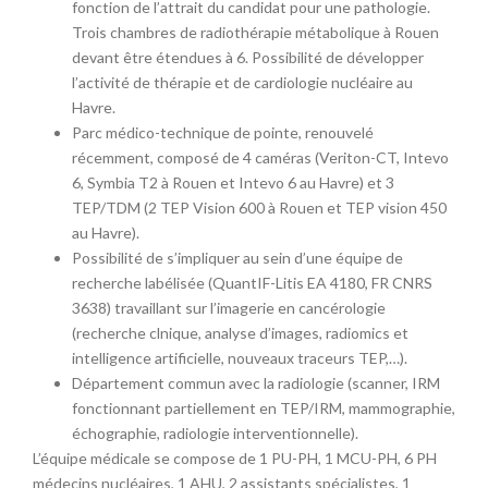
fonction de l’attrait du candidat pour une pathologie.
Trois chambres de radiothérapie métabolique à Rouen
devant être étendues à 6. Possibilité de développer
l’activité de thérapie et de cardiologie nucléaire au
Havre.
Parc médico-technique de pointe, renouvelé
récemment, composé de 4 caméras (Veriton-CT, Intevo
6, Symbia T2 à Rouen et Intevo 6 au Havre) et 3
TEP/TDM (2 TEP Vision 600 à Rouen et TEP vision 450
au Havre).
Possibilité de s’impliquer au sein d’une équipe de
recherche labélisée (QuantIF-Litis EA 4180, FR CNRS
3638) travaillant sur l’imagerie en cancérologie
(recherche clnique, analyse d’images, radiomics et
intelligence artificielle, nouveaux traceurs TEP,…).
Département commun avec la radiologie (scanner, IRM
fonctionnant partiellement en TEP/IRM, mammographie,
échographie, radiologie interventionnelle).
L’équipe médicale se compose de 1 PU-PH, 1 MCU-PH, 6 PH
médecins nucléaires, 1 AHU, 2 assistants spécialistes, 1