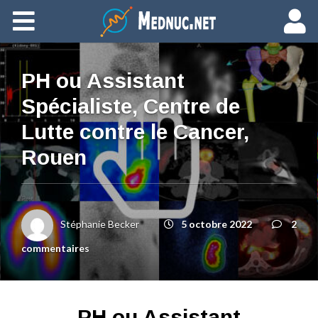
Ajouter du contenu
PH ou Assistant
Spécialiste, Centre de
Lutte contre le Cancer,
Rouen
Stéphanie Becker
5 octobre 2022
2
commentaires
PH ou Assistant