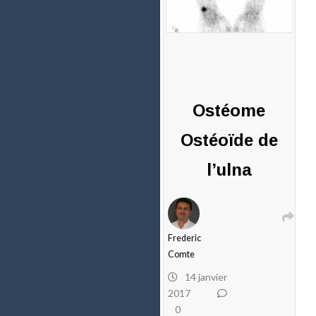
Ostéome
Ostéoïde de
l’ulna
Frederic
Comte
14 janvier
2017
0