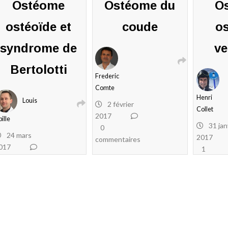
Ostéome
Ostéome du
O
ostéoïde et
coude
o
syndrome de
ve
Bertolotti
Frederic
Comte
Henri
Louis
2 février
Collet
2017
bille
31 jan
0
24 mars
2017
commentaires
017
1
0
commenta
ommentaires