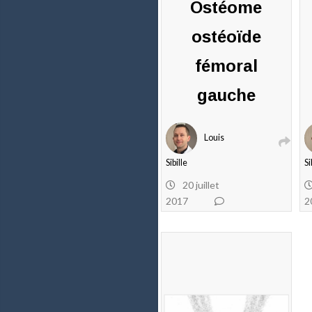
Ostéome
ostéoïde
fémoral
gauche
Louis
Sibille
Si
20 juillet
2017
2
0
commentaires
c