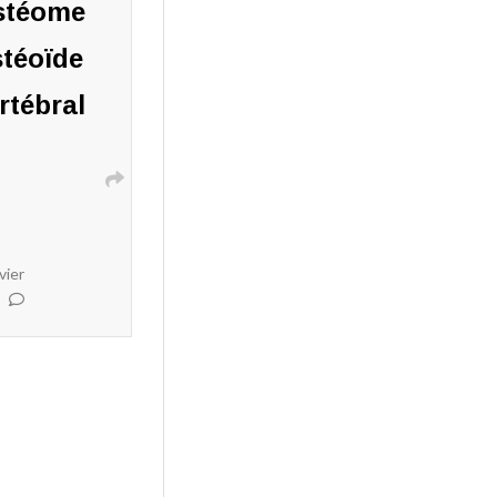
stéome
stéoïde
rtébral
vier
ire