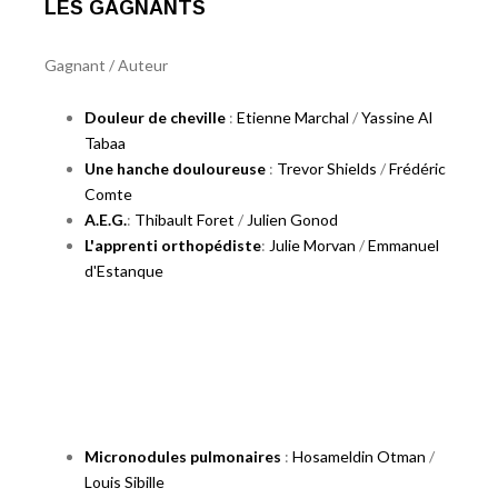
LES GAGNANTS
Gagnant / Auteur
Douleur de cheville
:
Etienne Marchal
/
Yassine Al
Tabaa
Une hanche douloureuse
:
Trevor Shields
/
Frédéric
Comte
A.E.G.
:
Thibault Foret
/
Julien Gonod
L'apprenti orthopédiste
:
Julie Morvan
/
Emmanuel
d'Estanque
Micronodules pulmonaires
:
Hosameldin Otman
/
Louis Sibille