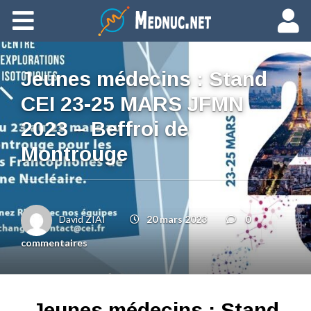
Ajouter du contenu
Jeunes médecins : Stand
CEI 23-25 MARS JFMN
2023 – Beffroi de
Montrouge
David ZIAI
20 mars 2023
0
commentaires
Jeunes médecins : Stand