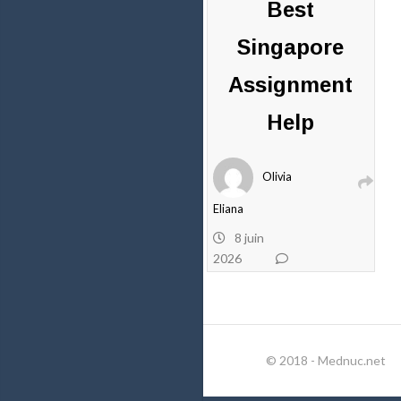
Best
Singapore
Assignment
Help
Olivia
Eliana
8 juin
2026
0
commentaires
© 2018 - Mednuc.net