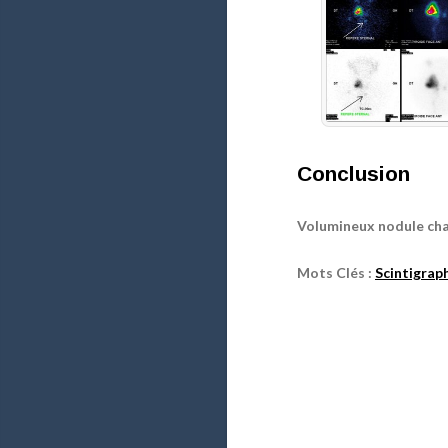
Conclusion
Volumineux nodule chau
Mots Clés :
Scintigrap