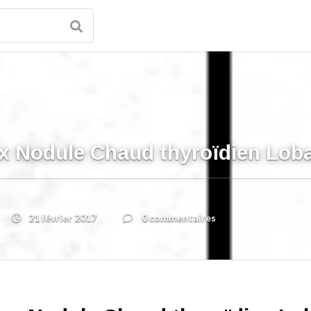
 Nodule Chaud thyroïdien Lobai
21 février 2017
0 commentaires