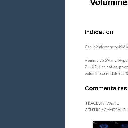
Volumine
Indication
Cas initialement publié 
Homme de 59 ans. Hyperthy
2 – 4.2). Les anticorps 
volumineux nodule de 30 
Commentaires
TRACEUR : 99mTc
CENTRE / CAMERA: CH P