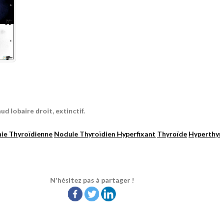
d lobaire droit, extinctif.
hie Thyroïdienne
Nodule Thyroïdien Hyperfixant
Thyroïde
Hyperthy
N'hésitez pas à partager !