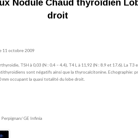
ux Nodule Chaud thyroïdien Lob
droit
le 11 octobre 2009
roïdie, TSH à 0,03 (N : 0.4 – 4.4), T4 L à 11,92 (N : 8.9 et 17.6). La T3 es
antithyroïdiens sont négatifs ainsi que la thyrocalcitonine. Echographie: 
mm occupant la quasi totalité du lobe droit.
erpignan/ GE Infinia