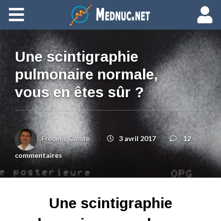
Ajouter du contenu
Une scintigraphie
pulmonaire normale,
vous en êtes sûr ?
Frederic Comte
3 avril 2017
12
commentaires
Une scintigraphie