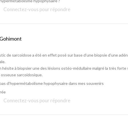
un hypermétabolisme hypophysaire ?
Connectez-vous pour répondre
 Gohimont
stic de sarcoidose a été en effet posé sur base d’une biopsie d’une adé
ale.
en hésite à biopsier une des lésions ostéo-médullaire malgré la très forte
e osseuse sarcoidosique.
it pas d’hypermétabolisme hypophysaire dans mes souvenirs
rée
Connectez-vous pour répondre