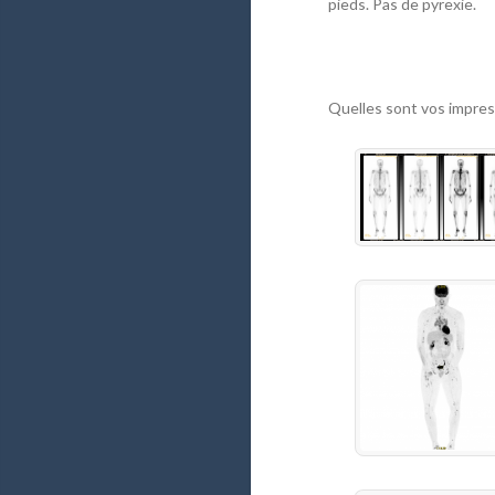
pieds. Pas de pyrexie.
Quelles sont vos impres