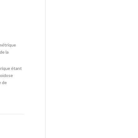
ymétrique
de la
érique étant
coïdose
e de