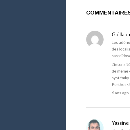
COMMENTAIRE
Guillau
Les adéno
des local
sarcoïdos
L’intensi
de même o
systémiqu
Perthes-J
6 ans ago
Yassine