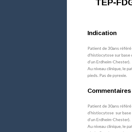
TEP-FDG 
Indication
Patient de 30ans référé
d’histiocytose sur base 
d’un Erdheim-Chester).
Au niveau clinique, le p
pieds. Pas de pyrexie.
Commentaires
Patient de 30ans référé
d’histiocytose sur base 
d’un Erdheim-Chester).
Au niveau clinique, le p