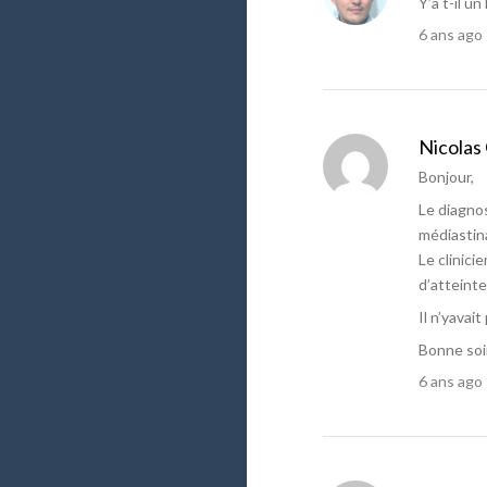
Y’a t-il 
6 ans ago
Nicolas
Bonjour,
Le diagno
médiastin
Le clinici
d’atteint
Il n’yava
Bonne soi
6 ans ago