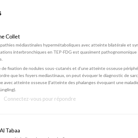
S
me Collet
pathies médiastinales hypermétaboliques avec atteinte bilatérale et s
isations interbronchiques en TEP-FDG est quasiment pathognomonique 
e.
té de fixation de nodules sous-cutanés et d’une atteinte osseuse périph
rdre que les foyers mediastinaux, on peut évoquer le diagnostic de sar
e avec atteinte osseuse (l’atteinte des phalanges évoquant une maladi
üngling).
Connectez-vous pour répondre
 Al Tabaa