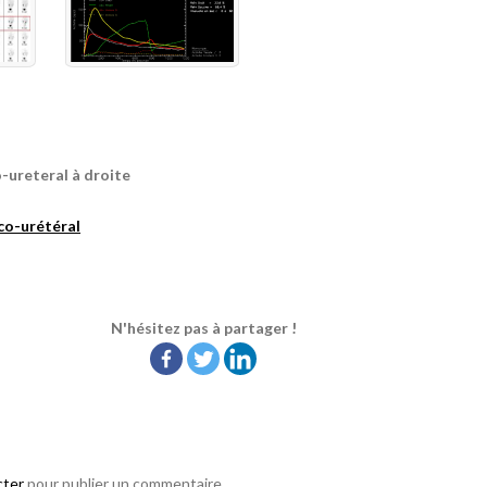
o-ureteral à droite
ico-urétéral
N'hésitez pas à partager !
cter
pour publier un commentaire.