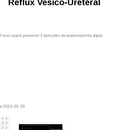
Reflux Vesico-Urétéral
 7 mois ayant présenté 2 épisodes de pyélonéphrite aigüe
 le 2012-01-30