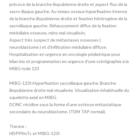
précoce de la branche iliopubienne droite et aspect flou de la
sacro-iliaque gauche. Au temps osseux hyperfixation intense
de la branche iliopubienne droite et fixation hétérogène de la
sacroiliaque gauche. Réhaussement diffus de la fixation
médullaire osseuse, reins mal visualisés.
Aspect très suspect de métastases osseuses (
neuroblastome ) et d’infiltration médullaire diffuse.
Hospitalisation en urgence en oncologie pédiatrique pour
bilan bio et programmation en urgence d’une scintigraphie à la
MIBG-iode 123
MIBG-123I:Hyperfixation sacroiliaque gauche. Branche
iliopubienne droite mal visualisée. Visualisation inhabituelle du
squelette axial en MIBG.
DONC récidive sous la forme d’une ostéose métastatique
secondaire du neuroblastome. (TDM TAP normal).
Traceur :
HDP99mTc et MIBG-123I