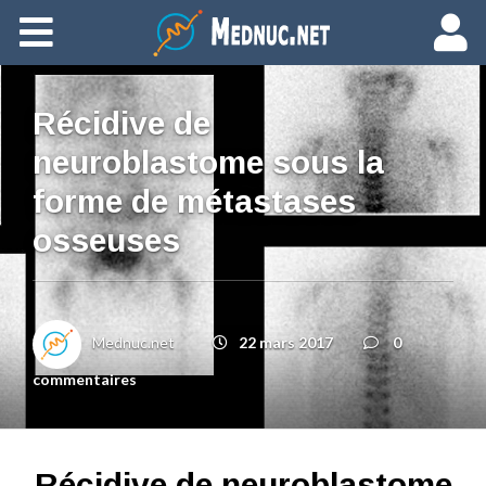
Ajouter du contenu
Récidive de
neuroblastome sous la
forme de métastases
osseuses
Mednuc.net
22 mars 2017
0
commentaires
Récidive de neuroblastome