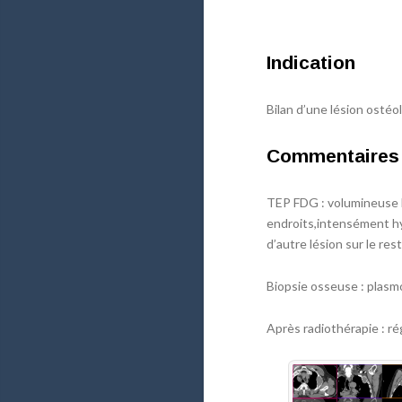
Indication
Bilan d’une lésion ostéo
Commentaires
TEP FDG : volumineuse lé
endroits,intensément hy
d’autre lésion sur le res
Biopsie osseuse : plasm
Après radiothérapie : ré