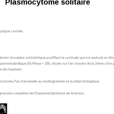
Plasmocytome solitaire
lytique costale.
sion tissulaire ostéolytique,soufflant la corticale qui est amincie et di
permétabolique (SUVmax = 28), située sur l’arc moyen de la 2ème côte
te de l’examen.
ocytome.Pas d’anomalie au myélogramme et au bilan biologique.
gression complète de l’hypermétabolisme de la lésion.