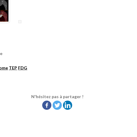
re
tome
TEP
FDG
N'hésitez pas à partager !