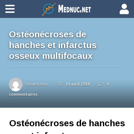
Ajouter du contenu
Ostéonécroses de
hanches et infarctus
osseux multifocaux
Boramy Hay
11 avril 2018
0
commentaires
Ostéonécroses de hanches