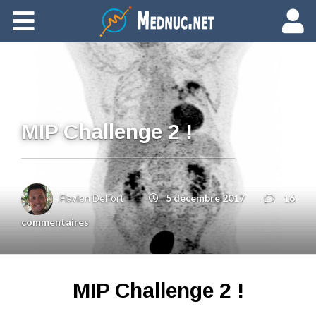
Ajouter du contenu
MIP Challenge 2 !
Flavien Delfort
5 décembre 2017
16
commentaires
MIP Challenge 2 !