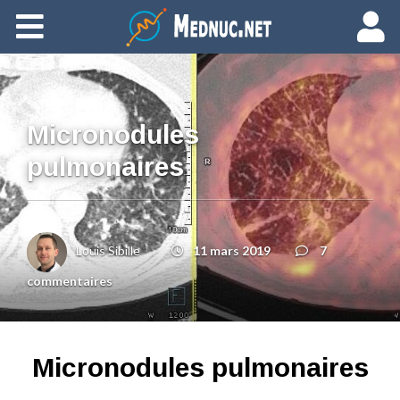
Ajouter du contenu
Micronodules
pulmonaires
Louis Sibille
11 mars 2019
7
commentaires
Micronodules pulmonaires