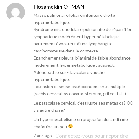
Hosameldin OTMAN
Masse pulmonaire lobaire inférieure droite
hypermétabolique.
Syndrome micronodulaire pulmonaire de répartition
lymphatique modérément hypermétabolique,
hautement évocateur d’une lymphangite
carcinomateuse dans le contexte.
Épanchement pleural bilatéral de faible abondance,
modérément hypermétabolique ; suspect.
Adénopathie sus-claviculaire gauche
hypermétabolique.
Extension osseuse ostéocondensante multiple
(rachis cervical, os coxaux, sternum, gril costal…).
Le patacaisse cervical, c’est juste ses métas os? Où
y a autre chose?
Un hypermétabolisme en projection du cardia me
chafouine un peu
Connectez-vous pour répondre
7 ans ago