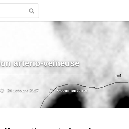
on arterio-veineuse
24 octobre 2017
0 commentaires