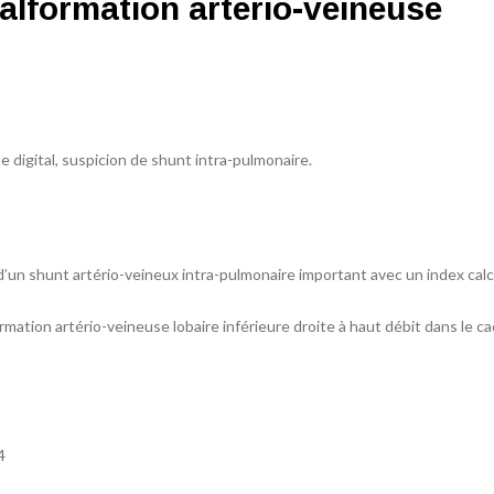
alformation arterio-veineuse
digital, suspicion de shunt intra-pulmonaire.
d’un shunt artério-veineux intra-pulmonaire important avec un index calc
ation artério-veineuse lobaire inférieure droite à haut débit dans le c
4