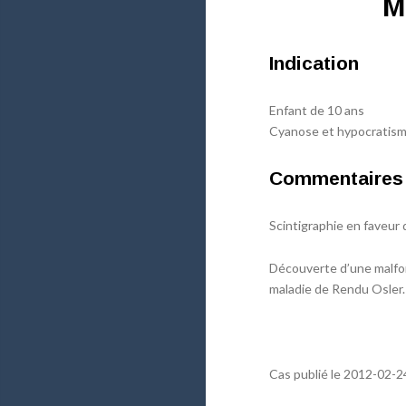
M
Indication
Enfant de 10 ans
Cyanose et hypocratisme 
Commentaires
Scintigraphie en faveur 
Découverte d’une malform
maladie de Rendu Osler.
Cas publié le 2012-02-2