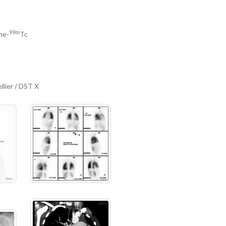
99m
ne-
Tc
lier / DST X