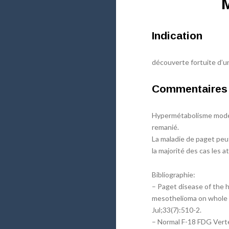
Indication
découverte fortuite d’u
Commentaires
Hypermétabolisme modér
remanié.
La maladie de paget peu
la majorité des cas les
Bibliographie:
– Paget disease of the 
mesothelioma on whole 
Jul;33(7):510-2.
– Normal F-18 FDG Vert