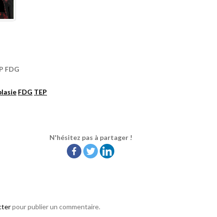
EP FDG
lasie
FDG
TEP
N'hésitez pas à partager !
cter
pour publier un commentaire.