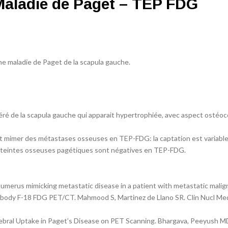
Maladie de Paget – TEP FDG
ne maladie de Paget de la scapula gauche.
é de la scapula gauche qui apparait hypertrophiée, avec aspect ostéo
t mimer des métastases osseuses en TEP-FDG: la captation est variable
 atteintes osseuses pagétiques sont négatives en TEP-FDG.
humerus mimicking metastatic disease in a patient with metastatic malig
body F-18 FDG PET/CT. Mahmood S, Martinez de Llano SR. Clin Nucl Me
ebral Uptake in Paget’s Disease on PET Scanning. Bhargava, Peeyush M