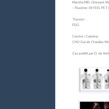
Marsha MD; Ghesani, Mu
– Fluorine-18-FDG PET i
Traceur :
FDG
Centre / Camera:
CHU Gui de Chauliac Mon
Cas publié par D. de Ver